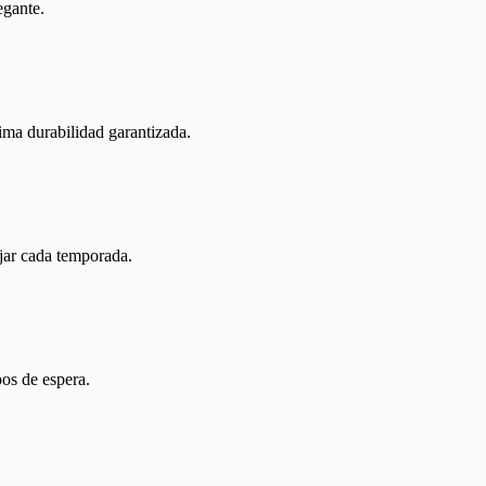
egante.
xima durabilidad garantizada.
ijar cada temporada.
pos de espera.